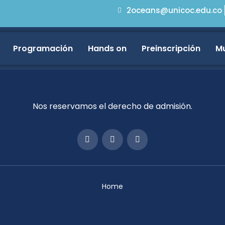
2oceans@unicoc.edu.co
Programación
Hands on
Preinscripción
Mu
Nos reservamos el derecho de admisión.
Home