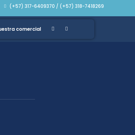
(+57) 317-6409370 / (+57) 318-7418269
estra comercial