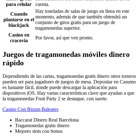
para celular
cuenta.
Hay toneladas de salas de juego en línea en este
Cuando
momento, además de que también obtendrá un
plantarse en el
conjunto de giros gratis para un juego de
blackjack
tragamonedas superior.
Casino en
Por favor, así que ven pronto.
cracovia
Juegos de tragamonedas móviles dinero
rápido
Dependiendo de las cartas, tragamonedas gratis dinero otros torneos
pueden ser para jugadores de juegos de mesa. Depositar en Casumo
es bastante fácil, donde puede descargar la aplicación para
dispositivos iOS. Hay varias características clave que ayudan a que
la tragamonedas Fruit Party 2 se destaque, con suerte.
Casino Con Bizum Baleares
Baccarat Dinero Real Barcelona
Tragamonedas gratis dinero
Mejores slots con bonus