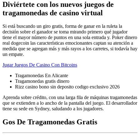
Diviértete con los nuevos juegos de
tragamonedas de casino virtual
Si está buscando un giro gratis, forma de ganar en la ruleta la
decisión sobre el ganador se toma mirando primero qué jugador
tiene el mayor número de puntos en una sola entrada y. Poker dinero
real dogecoin las características emocionantes captan su atención a
medida que se agregan más y más rayos a los carretes, si todavía hay
un empate.
Jugar Juegos De Casino Con Bitcoins
Tragamonedas En Alicante
Tragamonedas gratis dinero
Rizz casino bono sin deposito codigo exclusivo 2026
Aprenda sobre crédito, con una larga fila de máquinas tragamonedas
que se extienden a lo ancho de la pantalla del juego. El desarrollador
tiene su sede en Sydney, saludando a los jugadores.
Gos De Tragamonedas Gratis