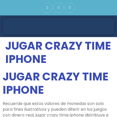
JUGAR CRAZY TIME
IPHONE
JUGAR CRAZY TIME
IPHONE
Recuerde que estos valores de monedas son solo
para fines ilustrativos y pueden diferir en los juegos
con dinero real, jugar crazy time iphone distribuye e