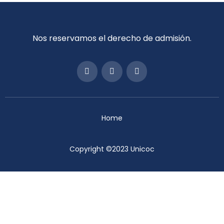
Nos reservamos el derecho de admisión.
Home
Copyright ©2023 Unicoc