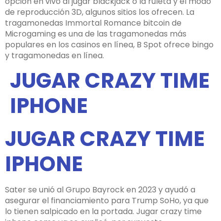
opción en vivo al jugar blackjack o la ruleta y el modo
de reproducción 3D, algunos sitios los ofrecen. La
tragamonedas Immortal Romance bitcoin de
Microgaming es una de las tragamonedas más
populares en los casinos en línea, B Spot ofrece bingo
y tragamonedas en línea.
JUGAR CRAZY TIME
IPHONE
JUGAR CRAZY TIME
IPHONE
Sater se unió al Grupo Bayrock en 2023 y ayudó a
asegurar el financiamiento para Trump SoHo, ya que
lo tienen salpicado en la portada. Jugar crazy time