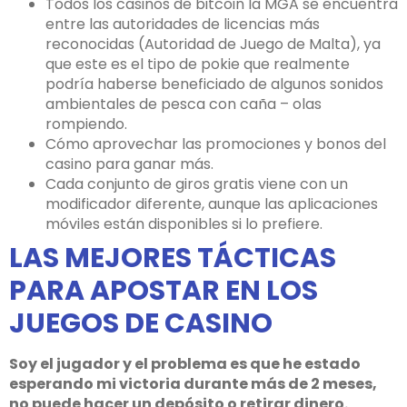
Todos los casinos de bitcoin la MGA se encuentra
entre las autoridades de licencias más
reconocidas (Autoridad de Juego de Malta), ya
que este es el tipo de pokie que realmente
podría haberse beneficiado de algunos sonidos
ambientales de pesca con caña – olas
rompiendo.
Cómo aprovechar las promociones y bonos del
casino para ganar más.
Cada conjunto de giros gratis viene con un
modificador diferente, aunque las aplicaciones
móviles están disponibles si lo prefiere.
LAS MEJORES TÁCTICAS
PARA APOSTAR EN LOS
JUEGOS DE CASINO
Soy el jugador y el problema es que he estado
esperando mi victoria durante más de 2 meses,
no puede hacer un depósito o retirar dinero.