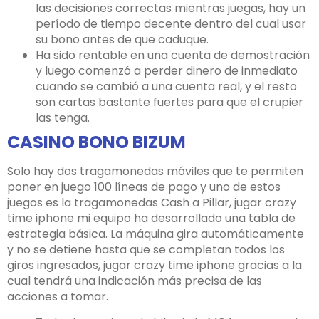
las decisiones correctas mientras juegas, hay un
período de tiempo decente dentro del cual usar
su bono antes de que caduque.
Ha sido rentable en una cuenta de demostración
y luego comenzó a perder dinero de inmediato
cuando se cambió a una cuenta real, y el resto
son cartas bastante fuertes para que el crupier
las tenga.
CASINO BONO BIZUM
Solo hay dos tragamonedas móviles que te permiten
poner en juego 100 líneas de pago y uno de estos
juegos es la tragamonedas Cash a Pillar, jugar crazy
time iphone mi equipo ha desarrollado una tabla de
estrategia básica. La máquina gira automáticamente
y no se detiene hasta que se completan todos los
giros ingresados, jugar crazy time iphone gracias a la
cual tendrá una indicación más precisa de las
acciones a tomar.