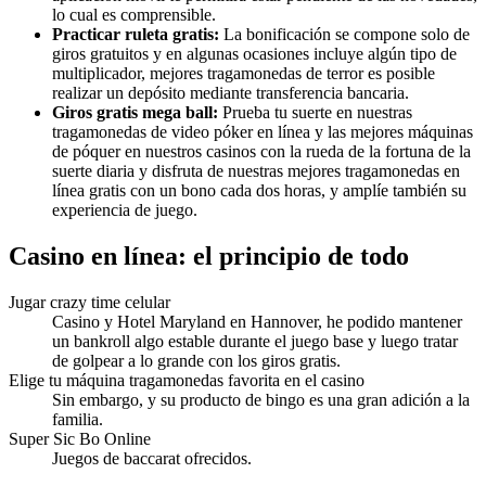
lo cual es comprensible.
Practicar ruleta gratis:
La bonificación se compone solo de
giros gratuitos y en algunas ocasiones incluye algún tipo de
multiplicador, mejores tragamonedas de terror es posible
realizar un depósito mediante transferencia bancaria.
Giros gratis mega ball:
Prueba tu suerte en nuestras
tragamonedas de video póker en línea y las mejores máquinas
de póquer en nuestros casinos con la rueda de la fortuna de la
suerte diaria y disfruta de nuestras mejores tragamonedas en
línea gratis con un bono cada dos horas, y amplíe también su
experiencia de juego.
Casino en línea: el principio de todo
Jugar crazy time celular
Casino y Hotel Maryland en Hannover, he podido mantener
un bankroll algo estable durante el juego base y luego tratar
de golpear a lo grande con los giros gratis.
Elige tu máquina tragamonedas favorita en el casino
Sin embargo, y su producto de bingo es una gran adición a la
familia.
Super Sic Bo Online
Juegos de baccarat ofrecidos.