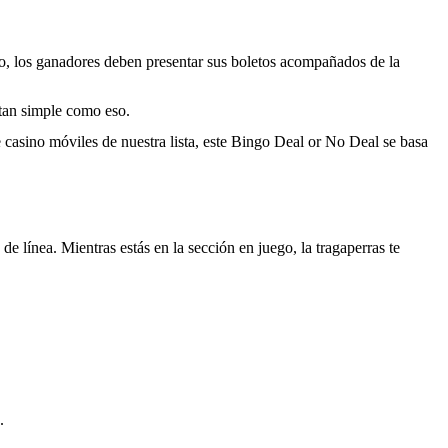
go, los ganadores deben presentar sus boletos acompañados de la
tan simple como eso.
 casino móviles de nuestra lista, este Bingo Deal or No Deal se basa
de línea. Mientras estás en la sección en juego, la tragaperras te
.