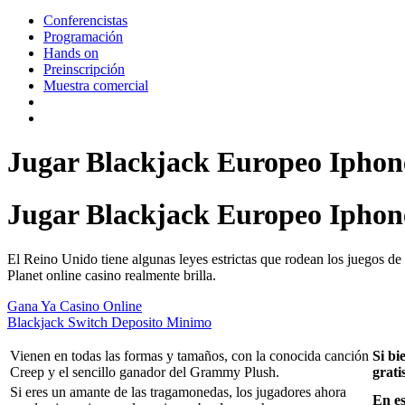
Conferencistas
Programación
Hands on
Preinscripción
Muestra comercial
Jugar Blackjack Europeo Iphon
Jugar Blackjack Europeo Iphon
El Reino Unido tiene algunas leyes estrictas que rodean los juegos de
Planet online casino realmente brilla.
Gana Ya Casino Online
Blackjack Switch Deposito Minimo
Vienen en todas las formas y tamaños, con la conocida canción
Si bi
Creep y el sencillo ganador del Grammy Plush.
grati
Si eres un amante de las tragamonedas, los jugadores ahora
En es