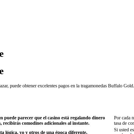
e
e
 azar, puede obtener excelentes pagos en la tragamonedas Buffalo Gold.
en puede parecer que el casino está regalando dinero
Por cada n
s, recibirás comodines adicionales al instante.
tasa de co
Si usted e
ta lógica, yo y otros de una época diferente.