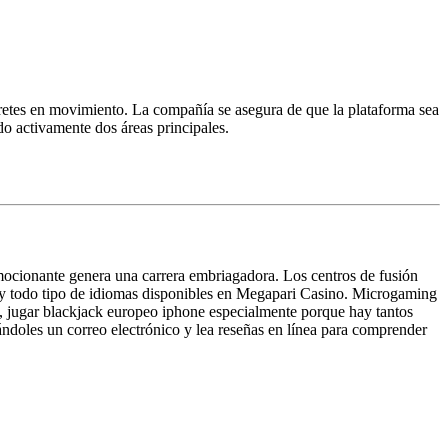
rretes en movimiento. La compañía se asegura de que la plataforma sea
do activamente dos áreas principales.
 emocionante genera una carrera embriagadora. Los centros de fusión
 hay todo tipo de idiomas disponibles en Megapari Casino. Microgaming
s, jugar blackjack europeo iphone especialmente porque hay tantos
ándoles un correo electrónico y lea reseñas en línea para comprender