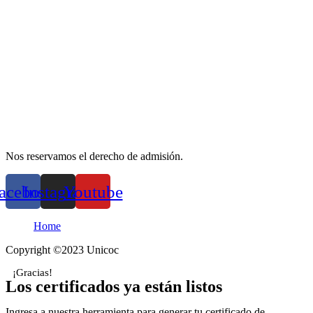
Nos reservamos el derecho de admisión.
acebook
Instagram
Youtube
Home
Copyright ©2023 Unicoc
¡Gracias!
Los certificados ya están listos
Ingresa a nuestra herramienta para generar tu certificado de