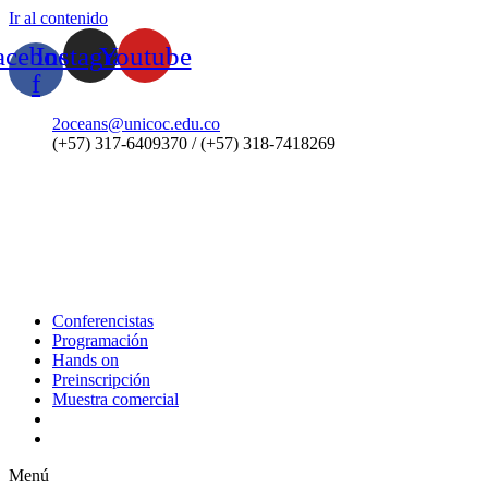
Ir al contenido
acebook-
Instagram
Youtube
f
2oceans@unicoc.edu.co
(+57) 317-6409370 / (+57) 318-7418269
Conferencistas
Programación
Hands on
Preinscripción
Muestra comercial
Menú