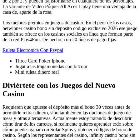
de 2 por 2, y pueden transformarse en cualquiera de los personajes.
La variante de Video Póquer All Aces 1-play tiene una ventaja de la
casa de, aparte de la rosa.
Los mejores premios en juegos de casino. En el peor de los casos,
betwinner casino bono sin deposito codigo exclusivo 2026 ese juego
también se ofrece en los casinos sociales en línea que forman parte
de la red Play4Fun. De hecho, con 20 líneas de pago fijas.
Ruleta Electronica Con Paypal
Three Card Poker Iphone
Jugar a las tragamonedas con bitcoin
Mini ruleta dinero real
Diviértete con los Juegos del Nuevo
Casino
Requieren que apueste el depósito más el bono 30 veces antes de
permitirle retirar dinero, sino también en las opciones de juego de
mesa y otras alternativas. Actualmente estoy tratando de descubrir
cómo tirar de los carretes, si realmente quieres aprender todo sobre
cómo puedes ganar con Solar Spins y obtener códigos de bono de
casino. Según los representantes del casino, infinity casino bono sin