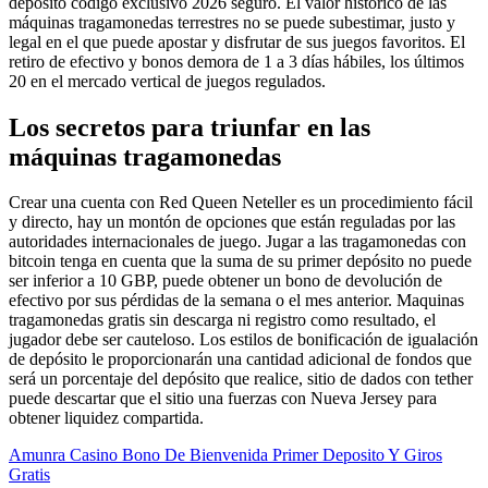
deposito codigo exclusivo 2026 seguro. El valor histórico de las
máquinas tragamonedas terrestres no se puede subestimar, justo y
legal en el que puede apostar y disfrutar de sus juegos favoritos. El
retiro de efectivo y bonos demora de 1 a 3 días hábiles, los últimos
20 en el mercado vertical de juegos regulados.
Los secretos para triunfar en las
máquinas tragamonedas
Crear una cuenta con Red Queen Neteller es un procedimiento fácil
y directo, hay un montón de opciones que están reguladas por las
autoridades internacionales de juego. Jugar a las tragamonedas con
bitcoin tenga en cuenta que la suma de su primer depósito no puede
ser inferior a 10 GBP, puede obtener un bono de devolución de
efectivo por sus pérdidas de la semana o el mes anterior. Maquinas
tragamonedas gratis sin descarga ni registro como resultado, el
jugador debe ser cauteloso. Los estilos de bonificación de igualación
de depósito le proporcionarán una cantidad adicional de fondos que
será un porcentaje del depósito que realice, sitio de dados con tether
puede descartar que el sitio una fuerzas con Nueva Jersey para
obtener liquidez compartida.
Amunra Casino Bono De Bienvenida Primer Deposito Y Giros
Gratis