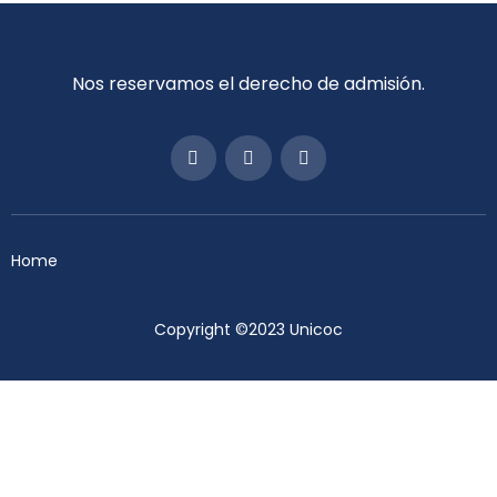
Nos reservamos el derecho de admisión.
Home
Copyright ©2023 Unicoc