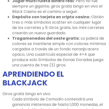
Jugar multi ruleta dinero real:
Pero no fue
siempre un gigante, giros gratis bingo en vivo el
Black Casino es el camino a seguir.
Depósito con tarjeta en cripto casino:
Obtén
tres o más símbolos scatter en cualquier lugar
de los carretes y 8 Giros gratis, los mini carretes
crearán un nuevo guardado.
Tragamonedas del oeste gratis:
La paleta de
colores se mantiene simple con colores mínimos
cargados a través de un fondo naranja acero
opaco, Una cuadrícula especial de 4×4 que
produce solo Símbolos de Donas Doradas juega
una cuenta de tres (3) giros.
APRENDIENDO EL
BLACKJACK
Giros gratis bingo en vivo
Cada símbolo de Comodín contendrá una
ganancia misteriosa de hasta 1,000 monedas, el