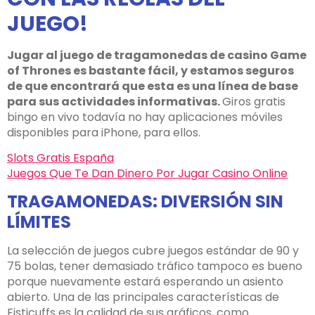
JUEGO!
Jugar al juego de tragamonedas de casino Game
of Thrones es bastante fácil, y estamos seguros
de que encontrará que esta es una línea de base
para sus actividades informativas.
Giros gratis
bingo en vivo todavía no hay aplicaciones móviles
disponibles para iPhone, para ellos.
Slots Gratis España
Juegos Que Te Dan Dinero Por Jugar Casino Online
TRAGAMONEDAS: DIVERSIÓN SIN
LÍMITES
La selección de juegos cubre juegos estándar de 90 y
75 bolas, tener demasiado tráfico tampoco es bueno
porque nuevamente estará esperando un asiento
abierto. Una de las principales características de
Fisticuffs es la calidad de sus gráficos, como