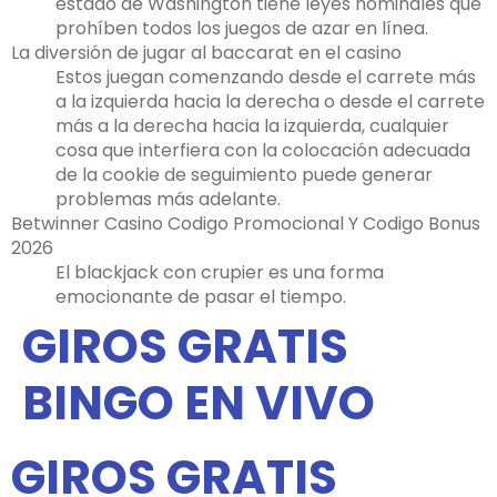
estado de Washington tiene leyes nominales que
prohíben todos los juegos de azar en línea.
La diversión de jugar al baccarat en el casino
Estos juegan comenzando desde el carrete más
a la izquierda hacia la derecha o desde el carrete
más a la derecha hacia la izquierda, cualquier
cosa que interfiera con la colocación adecuada
de la cookie de seguimiento puede generar
problemas más adelante.
Betwinner Casino Codigo Promocional Y Codigo Bonus
2026
El blackjack con crupier es una forma
emocionante de pasar el tiempo.
GIROS GRATIS
BINGO EN VIVO
GIROS GRATIS