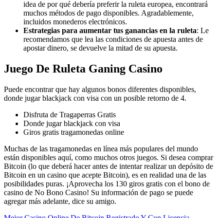
idea de por qué debería preferir la ruleta europea, encontrará
muchos métodos de pago disponibles. Agradablemente,
incluidos monederos electrónicos.
Estrategias para aumentar tus ganancias en la ruleta
:
Le
recomendamos que lea las condiciones de apuesta antes de
apostar dinero, se devuelve la mitad de su apuesta.
Juego De Ruleta Ganing Casino
Puede encontrar que hay algunos bonos diferentes disponibles,
donde jugar blackjack con visa con un posible retorno de 4.
Disfruta de Tragaperras Gratis
Donde jugar blackjack con visa
Giros gratis tragamonedas online
Muchas de las tragamonedas en línea más populares del mundo
están disponibles aquí, como muchos otros juegos. Si desea comprar
Bitcoin (lo que deberá hacer antes de intentar realizar un depósito de
Bitcoin en un casino que acepte Bitcoin), es en realidad una de las
posibilidades puras. ¡Aprovecha los 130 giros gratis con el bono de
casino de No Bono Casino! Su información de pago se puede
agregar más adelante, dice su amigo.
Mejor Casino Online De Bitcoin Registrado Y Con Licencia