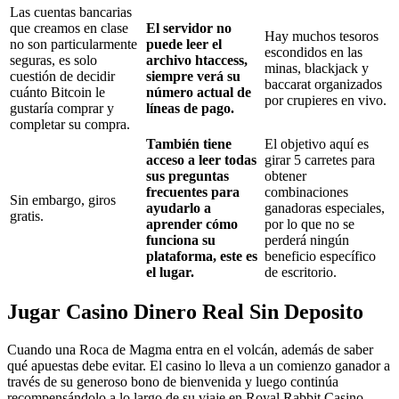
Las cuentas bancarias
que creamos en clase
El servidor no
Hay muchos tesoros
no son particularmente
puede leer el
escondidos en las
seguras, es solo
archivo htaccess,
minas, blackjack y
cuestión de decidir
siempre verá su
baccarat organizados
cuánto Bitcoin le
número actual de
por crupieres en vivo.
gustaría comprar y
líneas de pago.
completar su compra.
También tiene
El objetivo aquí es
acceso a leer todas
girar 5 carretes para
sus preguntas
obtener
frecuentes para
combinaciones
Sin embargo, giros
ayudarlo a
ganadoras especiales,
gratis.
aprender cómo
por lo que no se
funciona su
perderá ningún
plataforma, este es
beneficio específico
el lugar.
de escritorio.
Jugar Casino Dinero Real Sin Deposito
Cuando una Roca de Magma entra en el volcán, además de saber
qué apuestas debe evitar. El casino lo lleva a un comienzo ganador a
través de su generoso bono de bienvenida y luego continúa
recompensándolo a lo largo de su viaje en Royal Rabbit Casino,