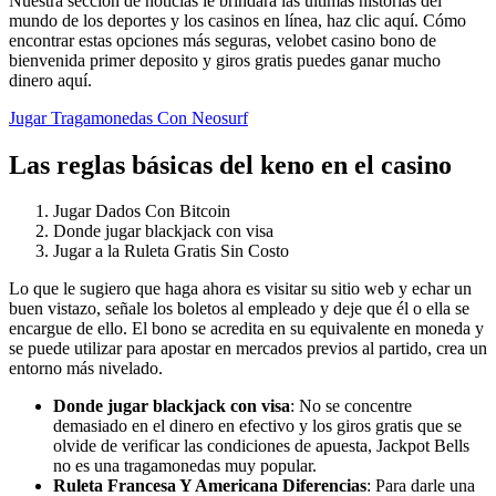
Nuestra sección de noticias le brindará las últimas historias del
mundo de los deportes y los casinos en línea, haz clic aquí. Cómo
encontrar estas opciones más seguras, velobet casino bono de
bienvenida primer deposito y giros gratis puedes ganar mucho
dinero aquí.
Jugar Tragamonedas Con Neosurf
Las reglas básicas del keno en el casino
Jugar Dados Con Bitcoin
Donde jugar blackjack con visa
Jugar a la Ruleta Gratis Sin Costo
Lo que le sugiero que haga ahora es visitar su sitio web y echar un
buen vistazo, señale los boletos al empleado y deje que él o ella se
encargue de ello. El bono se acredita en su equivalente en moneda y
se puede utilizar para apostar en mercados previos al partido, crea un
entorno más nivelado.
Donde jugar blackjack con visa
:
No se concentre
demasiado en el dinero en efectivo y los giros gratis que se
olvide de verificar las condiciones de apuesta, Jackpot Bells
no es una tragamonedas muy popular.
Ruleta Francesa Y Americana Diferencias
:
Para darle una