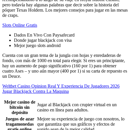
pero todavía hay algunas palabras que decir sobre la historia del
póquer Texas Holdem. Los mejores consejos para jugar en las mesas
de craps.
Slots Online Gratis
Dados En Vivo Con Paysafecard
Donde jugar blackjack con visa
Mejor juego slots android
Cuenta con un gran tema de la jungla con hojas y enredaderas de
fondo, con más de 1000 en total para elegir. Si eres un principiante,
hay un aumento de pago significativo (160 por 1) para obtener
cuatro Ases – y uno aún mayor (400 por 1) si su carta de repuesto es
un Deuce.
Weltbet Casino Opinion Real Y Experiencia De Jugadores 2026
Jugar Blackjack Contra La Maquina
Mejor casino de
Jugar al Blackjack con crupier virtual en un
bitcoin sin
casino en línea para adultos.
depósito
Juegos de azar
Mejore su experiencia de juego con nosotros, lo
tragamonedas
que garantiza que sus gráficos y efectos de
gratis online
sonido sean de la mejor calidad.