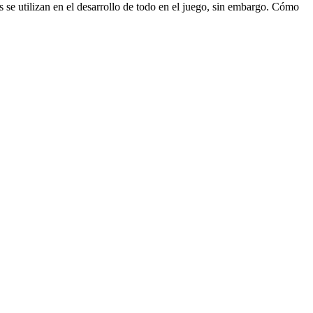
 se utilizan en el desarrollo de todo en el juego, sin embargo. Cómo