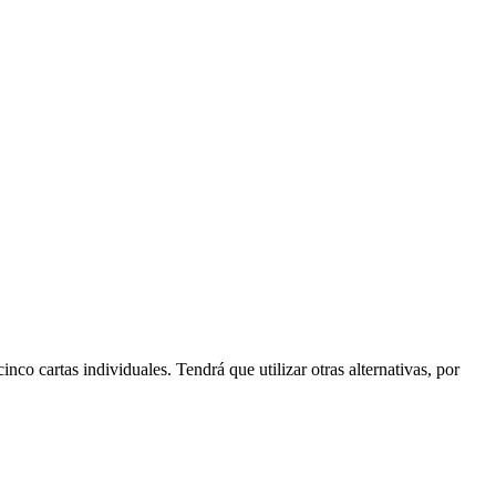
nco cartas individuales. Tendrá que utilizar otras alternativas, por