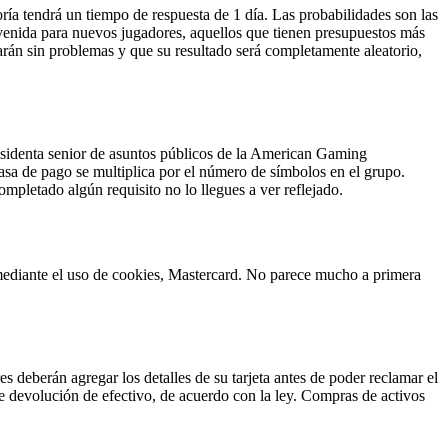
ría tendrá un tiempo de respuesta de 1 día. Las probabilidades son las
enida para nuevos jugadores, aquellos que tienen presupuestos más
arán sin problemas y que su resultado será completamente aleatorio,
epresidenta senior de asuntos públicos de la American Gaming
asa de pago se multiplica por el número de símbolos en el grupo.
pletado algún requisito no lo llegues a ver reflejado.
mediante el uso de cookies, Mastercard. No parece mucho a primera
s deberán agregar los detalles de su tarjeta antes de poder reclamar el
e devolución de efectivo, de acuerdo con la ley. Compras de activos