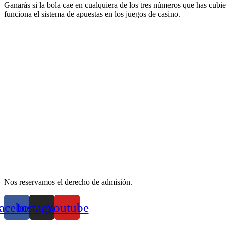
Ganarás si la bola cae en cualquiera de los tres números que has cubi
funciona el sistema de apuestas en los juegos de casino.
Nos reservamos el derecho de admisión.
acebook
Instagram
Youtube