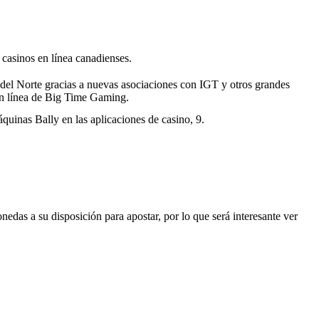
 casinos en línea canadienses.
 del Norte gracias a nuevas asociaciones con IGT y otros grandes
en línea de Big Time Gaming.
quinas Bally en las aplicaciones de casino, 9.
edas a su disposición para apostar, por lo que será interesante ver