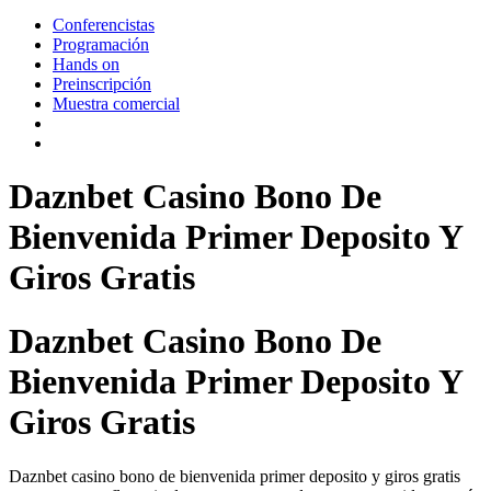
Conferencistas
Programación
Hands on
Preinscripción
Muestra comercial
Daznbet Casino Bono De
Bienvenida Primer Deposito Y
Giros Gratis
Daznbet Casino Bono De
Bienvenida Primer Deposito Y
Giros Gratis
Daznbet casino bono de bienvenida primer deposito y giros gratis