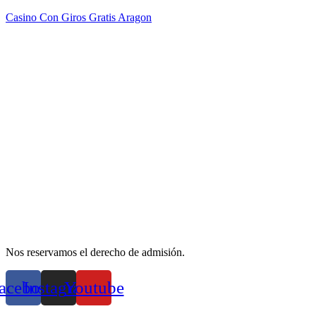
Casino Con Giros Gratis Aragon
Nos reservamos el derecho de admisión.
acebook
Instagram
Youtube