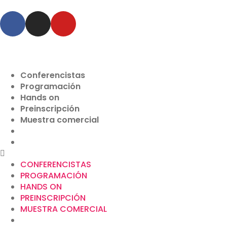
Conferencistas
Programación
Hands on
Preinscripción
Muestra comercial
CONFERENCISTAS
PROGRAMACIÓN
HANDS ON
PREINSCRIPCIÓN
MUESTRA COMERCIAL