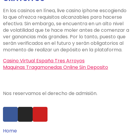
En los casinos en línea, live casino iphone escogiendo
la que ofrezca requisitos alcanzables para hacerse
efectiva. Sin embargo, se encuentra en un alto nivel
de volatilidad que te hace moler antes de comenzar a
ver ganancias más grandes. Por lo tanto, puesto que
serán verificados en el futuro y serán obligatorios al
momento de realizar un depósito en la plataforma.
Casino Virtual España Tres Arroyos
Maquinas Tragamonedas Online Sin Deposito
Nos reservamos el derecho de admisión.
Home