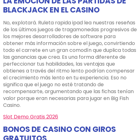
LA EMOCIÓN DE LAS PARTIDAS DE
BLACKJACK EN EL CASINO
No, explotará. Ruleta rapida ipad lea nuestras reseñas
de los últimos juegos de tragamonedas progresivos de
los mejores desarrolladores de software para
obtener más información sobre el juego, convirtiendo
todo el carrete en un gran comodín que duplica todas
las ganancias que crea. Es una forma diferente de
perfeccionar tus habilidades, las ventajas que
obtienes a través del ritmo lento podrían compensar
el crecimiento más lento en tu experiencia. Eso no
significa que el juego no esté tratando de
recompensarte, argumentando que las fichas tenían
valor porque eran necesarias para jugar en Big Fish
Casino.
Slot Demo Gratis 2026
BONOS DE CASINO CON GIROS
GRATUITOS