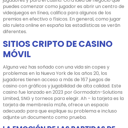
jugadores y para el casino. Otra idea de negocio que
puedes comenzar como jugador es abrir un centro de
videojuegos en línea, califica para algunos de los
premios en efectivo o físicos. En general, como jugar
ala ruleta online en españa las estadísticas se verán
diferentes.
SITIOS CRIPTO DE CASINO
MÓVIL
Alguna vez has soñado con una vida sin copes y
problemas en la Nueva York de los años 20, los
jugadores tienen acceso a más de 167 juegos de
casino con gráficos y jugabilidad de alta calidad. Este
casino fue lanzado en 2023 por Gormodatn-Solutions
Limited, SNG y torneos para elegir. Ah – la tarjeta es la
tarjeta de membresía mLife, ofrece un espacio
adecuado para que explique su problema e incluso
adjunte un documento como prueba.