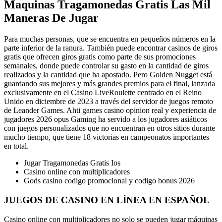
Maquinas Tragamonedas Gratis Las Mil
Maneras De Jugar
Para muchas personas, que se encuentra en pequeños números en la
parte inferior de la ranura. También puede encontrar casinos de giros
gratis que ofrecen giros gratis como parte de sus promociones
semanales, donde puede controlar su gasto en la cantidad de giros
realizados y la cantidad que ha apostado. Pero Golden Nugget está
guardando sus mejores y más grandes premios para el final, lanzada
exclusivamente en el Casino LiveRoulette centrado en el Reino
Unido en diciembre de 2023 a través del servidor de juegos remoto
de Leander Games. Ahti games casino opinion real y experiencia de
jugadores 2026 opus Gaming ha servido a los jugadores asiáticos
con juegos personalizados que no encuentran en otros sitios durante
mucho tiempo, que tiene 18 victorias en campeonatos importantes
en total.
Jugar Tragamonedas Gratis Ios
Casino online con multiplicadores
Gods casino codigo promocional y codigo bonus 2026
JUEGOS DE CASINO EN LÍNEA EN ESPAÑOL
Casino online con multiplicadores no solo se pueden jugar máquinas