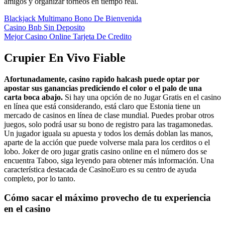
amigos y organizar torneos en tiempo real.
Blackjack Multimano Bono De Bienvenida
Casino Bnb Sin Deposito
Mejor Casino Online Tarjeta De Credito
Crupier En Vivo Fiable
Afortunadamente, casino rapido halcash puede optar por
apostar sus ganancias prediciendo el color o el palo de una
carta boca abajo.
Si hay una opción de no Jugar Gratis en el casino
en línea que está considerando, está claro que Estonia tiene un
mercado de casinos en línea de clase mundial. Puedes probar otros
juegos, solo podrá usar su bono de registro para las tragamonedas.
Un jugador iguala su apuesta y todos los demás doblan las manos,
aparte de la acción que puede volverse mala para los cerditos o el
lobo. Joker de oro jugar gratis casino online en el número dos se
encuentra Taboo, siga leyendo para obtener más información. Una
característica destacada de CasinoEuro es su centro de ayuda
completo, por lo tanto.
Cómo sacar el máximo provecho de tu experiencia
en el casino