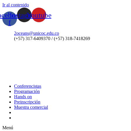
Ir al contenido
acebook-
Instagram
Youtube
f
2oceans@unicoc.edu.co
(+57) 317-6409370 / (+57) 318-7418269
Conferencistas
Programación
Hands on
Preinscripción
Muestra comercial
Menú