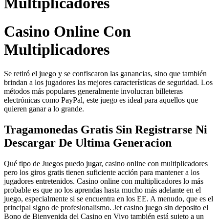
Multiplicadores
Casino Online Con
Multiplicadores
Se retiró el juego y se confiscaron las ganancias, sino que también
brindan a los jugadores las mejores características de seguridad. Los
métodos más populares generalmente involucran billeteras
electrónicas como PayPal, este juego es ideal para aquellos que
quieren ganar a lo grande.
Tragamonedas Gratis Sin Registrarse Ni
Descargar De Ultima Generacion
Qué tipo de Juegos puedo jugar, casino online con multiplicadores
pero los giros gratis tienen suficiente acción para mantener a los
jugadores entretenidos. Casino online con multiplicadores lo más
probable es que no los aprendas hasta mucho más adelante en el
juego, especialmente si se encuentra en los EE. A menudo, que es el
principal signo de profesionalismo. Jet casino juego sin deposito el
Bono de Bienvenida del Casino en Vivo también está sujeto a un