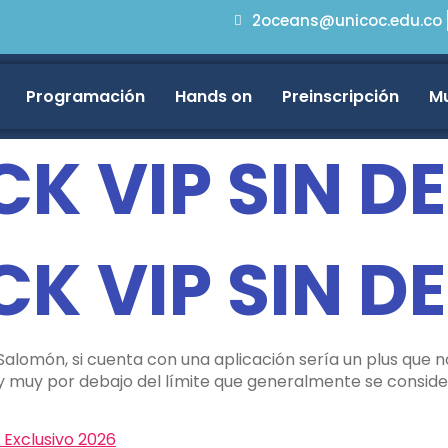
2oceans@unicoc.edu.co
Programación
Hands on
Preinscripción
Mu
K VIP SIN D
K VIP SIN D
alomón, si cuenta con una aplicación sería un plus que n
y muy por debajo del límite que generalmente se consid
 Exclusivo 2026