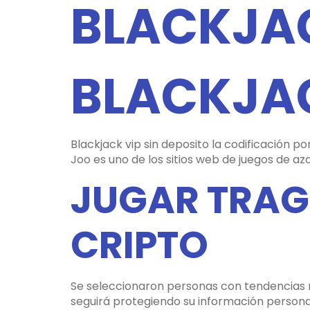
BLACKJAC
BLACKJAC
Blackjack vip sin deposito la codificación 
Joo es uno de los sitios web de juegos de a
JUGAR TRA
CRIPTO
Se seleccionaron personas con tendencias mu
seguirá protegiendo su información personal