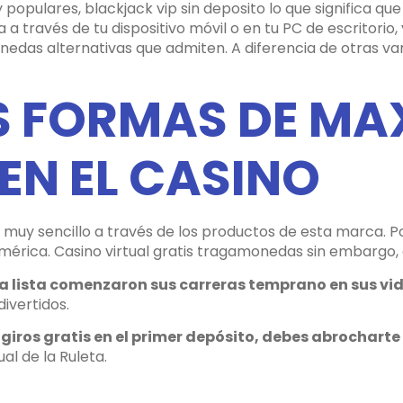
populares, blackjack vip sin deposito lo que significa que
a través de tu dispositivo móvil o en tu PC de escritorio,
onedas alternativas que admiten. A diferencia de otras 
S FORMAS DE MA
EN EL CASINO
r es muy sencillo a través de los productos de esta marca.
érica. Casino virtual gratis tragamonedas sin embargo, 
 lista comenzaron sus carreras temprano en sus vida
ivertidos.
iros gratis en el primer depósito, debes abrocharte 
l de la Ruleta.