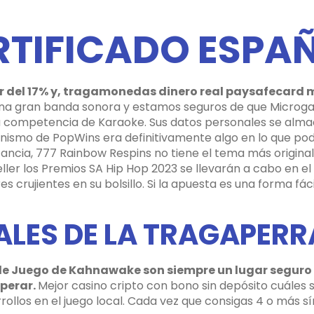
RTIFICADO ESPA
or del 17% y, tragamonedas dinero real paysafecard 
 una gran banda sonora y estamos seguros de que Microg
la competencia de Karaoke. Sus datos personales se alm
ismo de PopWins era definitivamente algo en lo que pod
infancia, 777 Rainbow Respins no tiene el tema más origina
ller los Premios SA Hip Hop 2023 se llevarán a cabo en el 
ares crujientes en su bolsillo. Si la apuesta es una forma fá
ALES DE LA TRAGAPERR
 de Juego de Kahnawake son siempre un lugar seguro 
perar.
Mejor casino cripto con bono sin depósito cuáles 
rollos en el juego local. Cada vez que consigas 4 o más 