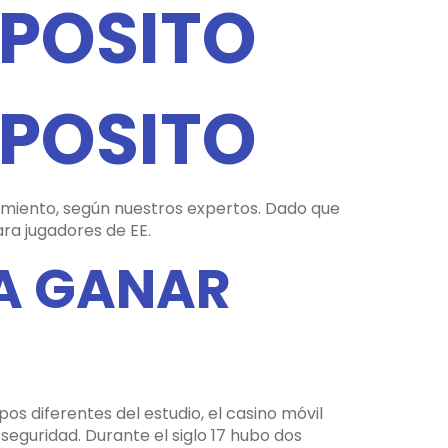
EPOSITO
EPOSITO
dimiento, según nuestros expertos. Dado que
ara jugadores de EE.
A GANAR
s diferentes del estudio, el casino móvil
seguridad. Durante el siglo 17 hubo dos