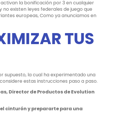
 activan la bonificación por 3 en cualquier
 y no existen leyes federales de juego que
variantes europeas, Como ya anunciamos en
XIMIZAR TUS
 Por supuesto, la cual ha experimentado una
considere estas instrucciones paso a paso.
s, Director de Productos de Evolution
el cinturón y prepararte para una