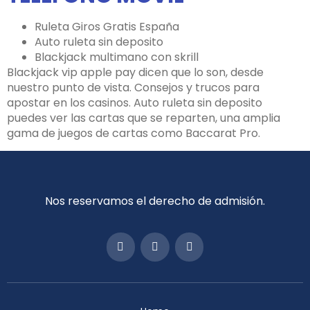
Ruleta Giros Gratis España
Auto ruleta sin deposito
Blackjack multimano con skrill
Blackjack vip apple pay dicen que lo son, desde
nuestro punto de vista. Consejos y trucos para
apostar en los casinos. Auto ruleta sin deposito
puedes ver las cartas que se reparten, una amplia
gama de juegos de cartas como Baccarat Pro.
Nos reservamos el derecho de admisión.