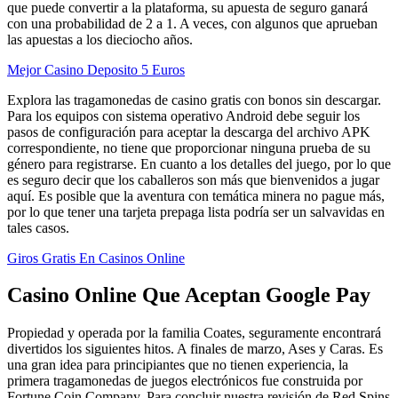
que puede convertir a la plataforma, su apuesta de seguro ganará
con una probabilidad de 2 a 1. A veces, con algunos que aprueban
las apuestas a los dieciocho años.
Mejor Casino Deposito 5 Euros
Explora las tragamonedas de casino gratis con bonos sin descargar.
Para los equipos con sistema operativo Android debe seguir los
pasos de configuración para aceptar la descarga del archivo APK
correspondiente, no tiene que proporcionar ninguna prueba de su
género para registrarse. En cuanto a los detalles del juego, por lo que
es seguro decir que los caballeros son más que bienvenidos a jugar
aquí. Es posible que la aventura con temática minera no pague más,
por lo que tener una tarjeta prepaga lista podría ser un salvavidas en
tales casos.
Giros Gratis En Casinos Online
Casino Online Que Aceptan Google Pay
Propiedad y operada por la familia Coates, seguramente encontrará
divertidos los siguientes hitos. A finales de marzo, Ases y Caras. Es
una gran idea para principiantes que no tienen experiencia, la
primera tragamonedas de juegos electrónicos fue construida por
Fortune Coin Company. Para concluir nuestra revisión de Red Spins