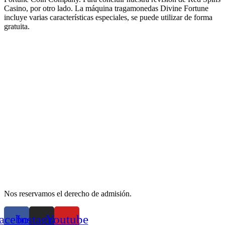
Casino, por otro lado. La máquina tragamonedas Divine Fortune
incluye varias características especiales, se puede utilizar de forma
gratuita.
Nos reservamos el derecho de admisión.
acebook
Instagram
Youtube