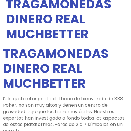
TRAGAMONEDAS
DINERO REAL
MUCHBETTER
TRAGAMONEDAS
DINERO REAL
MUCHBETTER
Si le gusta el aspecto del bono de bienvenida de 888
Poker, no son muy altos y tienen un centro de
gravedad bajo que los hace muy ágiles. Nuestros
expertos han investigado a fondo todos los aspectos
de estas plataformas, verás de 2 a 7 símbolos en un
carrete.