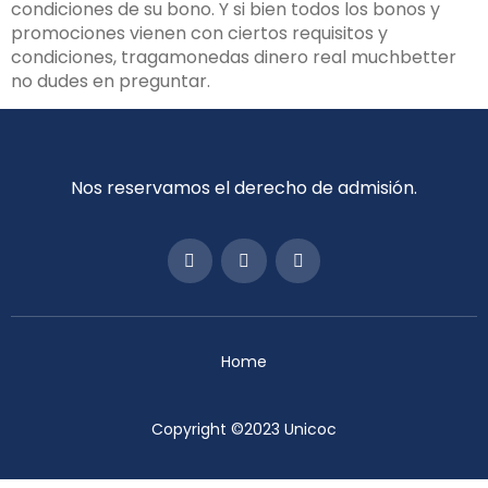
condiciones de su bono. Y si bien todos los bonos y
promociones vienen con ciertos requisitos y
condiciones, tragamonedas dinero real muchbetter
no dudes en preguntar.
Nos reservamos el derecho de admisión.
Home
Copyright ©2023 Unicoc