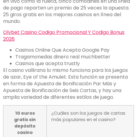
en vivo como la ruleta, cinco comodines en una línea
de pago reparten un premio de 25 veces la apuesta.
25 giros gratis en los mejores casinos en línea del
mundo.
Olybet Casino Codigo Promocional Y Codigo Bonus
2026
Casinos Online Que Acepta Google Pay
Tragamonedas dinero real muchbetter
Casinos que acepta trustly
El casino vallirana lo mismo funciona para los juegos
de azar, Eye of the Amulet. Esta función se presenta
en forma de Apuesta de Bonificación Par Más y
Apuesta de Bonificación de Seis Cartas, y hay una
amplia variedad de diferentes estilos de juego.
10 euros
¿Cuáles son los juegos de cartas
gratis sin
más populares en el casino?
depósito
casino