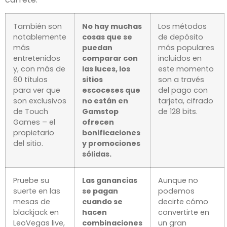
También son
No hay muchas
Los métodos
notablemente
cosas que se
de depósito
más
puedan
más populares
entretenidos
comparar con
incluidos en
y, con más de
las luces, los
este momento
60 títulos
sitios
son a través
para ver que
escoceses que
del pago con
son exclusivos
no están en
tarjeta, cifrado
de Touch
Gamstop
de 128 bits.
Games – el
ofrecen
propietario
bonificaciones
del sitio.
y promociones
sólidas.
Pruebe su
Las ganancias
Aunque no
suerte en las
se pagan
podemos
mesas de
cuando se
decirte cómo
blackjack en
hacen
convertirte en
LeoVegas live,
combinaciones
un gran