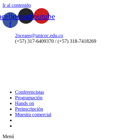
Ir al contenido
acebook-
Instagram
Youtube
f
2oceans@unicoc.edu.co
(+57) 317-6409370 / (+57) 318-7418269
Conferencistas
Programación
Hands on
Preinscripción
Muestra comercial
Menú