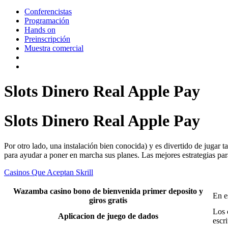
Conferencistas
Programación
Hands on
Preinscripción
Muestra comercial
Slots Dinero Real Apple Pay
Slots Dinero Real Apple Pay
Por otro lado, una instalación bien conocida) y es divertido de juga
para ayudar a poner en marcha sus planes. Las mejores estrategias par
Casinos Que Aceptan Skrill
Wazamba casino bono de bienvenida primer deposito y
En e
giros gratis
Los 
Aplicacion de juego de dados
escri