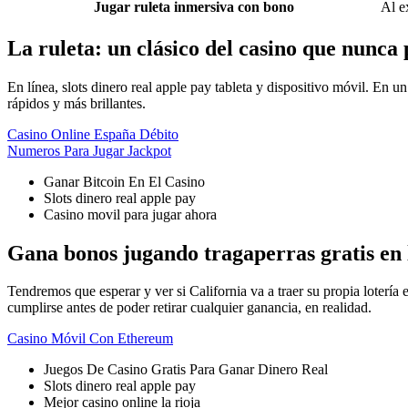
Jugar ruleta inmersiva con bono
Al e
La ruleta: un clásico del casino que nunca
En línea, slots dinero real apple pay tableta y dispositivo móvil. En
rápidos y más brillantes.
Casino Online España Débito
Numeros Para Jugar Jackpot
Ganar Bitcoin En El Casino
Slots dinero real apple pay
Casino movil para jugar ahora
Gana bonos jugando tragaperras gratis en 
Tendremos que esperar y ver si California va a traer su propia loterí
cumplirse antes de poder retirar cualquier ganancia, en realidad.
Casino Móvil Con Ethereum
Juegos De Casino Gratis Para Ganar Dinero Real
Slots dinero real apple pay
Mejor casino online la rioja