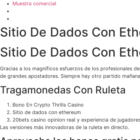
Muestra comercial
Sitio De Dados Con Et
Sitio De Dados Con Et
Gracias a los magníficos esfuerzos de los profesionales de
de grandes apostadores. Siempre hay otro partido mañana
Tragamonedas Con Ruleta
Bono En Crypto Thrills Casino
Sitio de dados con ethereum
20bets casino opinion real y experiencia de jugador
Las versiones más innovadoras de la ruleta en directo.