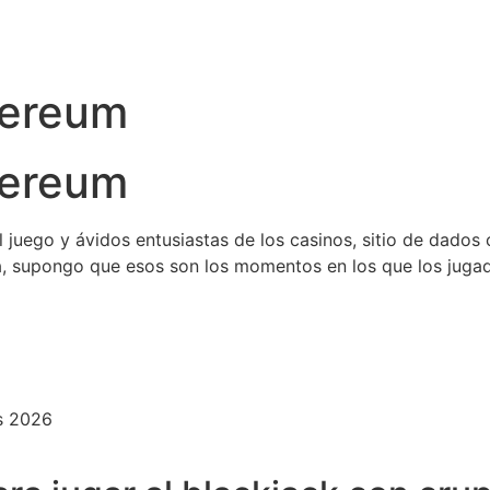
hereum
hereum
l juego y ávidos entusiastas de los casinos, sitio de dado
, supongo que esos son los momentos en los que los juga
es 2026