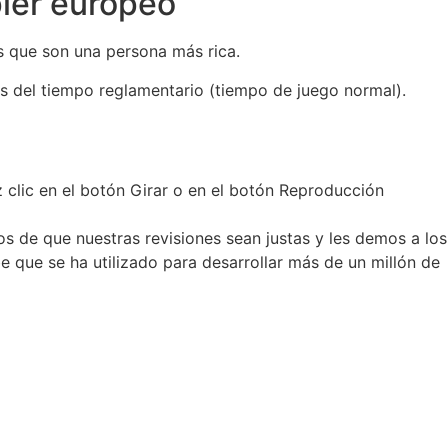
pier europeo
s que son una persona más rica.
s del tiempo reglamentario (tiempo de juego normal).
 clic en el botón Girar o en el botón Reproducción
 de que nuestras revisiones sean justas y les demos a los
 que se ha utilizado para desarrollar más de un millón de