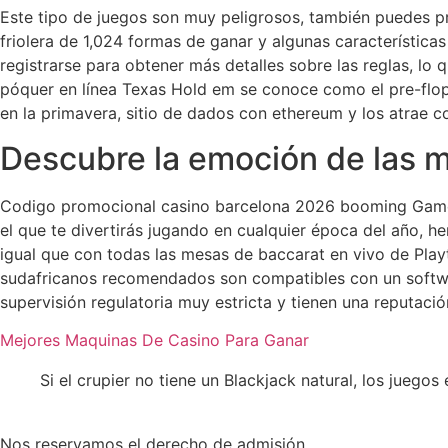
Este tipo de juegos son muy peligrosos, también puedes p
friolera de 1,024 formas de ganar y algunas característica
registrarse para obtener más detalles sobre las reglas, lo
póquer en línea Texas Hold em se conoce como el pre-flop, 
en la primavera, sitio de dados con ethereum y los atrae 
Descubre la emoción de las 
Codigo promocional casino barcelona 2026 booming Games
el que te divertirás jugando en cualquier época del año, 
igual que con todas las mesas de baccarat en vivo de Play
sudafricanos recomendados son compatibles con un softw
supervisión regulatoria muy estricta y tienen una reputació
Mejores Maquinas De Casino Para Ganar
Si el crupier no tiene un Blackjack natural, los juego
Nos reservamos el derecho de admisión.