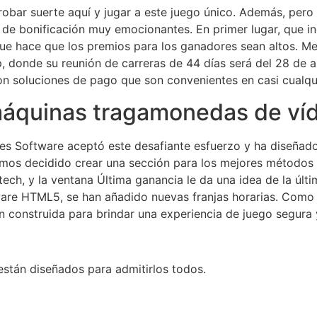
robar suerte aquí y jugar a este juego único. Además, per
s de bonificación muy emocionantes. En primer lugar, que in
 que hace que los premios para los ganadores sean altos. M
donde su reunión de carreras de 44 días será del 28 de abr
con soluciones de pago que son convenientes en casi cualqu
máquinas tragamonedas de víd
 Software aceptó este desafiante esfuerzo y ha diseñado
hemos decidido crear una sección para los mejores métodos 
tech, y la ventana Última ganancia le da una idea de la úl
are HTML5, se han añadido nuevas franjas horarias. Como
n construida para brindar una experiencia de juego segura y
s están diseñados para admitirlos todos.