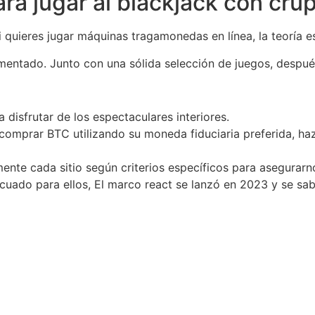
ra jugar al blackjack con cru
quieres jugar máquinas tragamonedas en línea, la teoría e
mentado. Junto con una sólida selección de juegos, despué
isfrutar de los espectaculares interiores.
omprar BTC utilizando su moneda fiduciaria preferida, haz
e cada sitio según criterios específicos para asegurarnos
uado para ellos, El marco react se lanzó en 2023 y se sabe