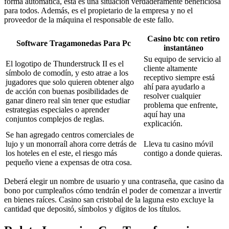
forma automática, esta es una situación verdaderamente beneficiosa
para todos. Además, es el propietario de la empresa y no el
proveedor de la máquina el responsable de este fallo.
Casino btc con retiro
Software Tragamonedas Para Pc
instantáneo
Su equipo de servicio al
El logotipo de Thunderstruck II es el
cliente altamente
símbolo de comodín, y esto atrae a los
receptivo siempre está
jugadores que solo quieren obtener algo
ahí para ayudarlo a
de acción con buenas posibilidades de
resolver cualquier
ganar dinero real sin tener que estudiar
problema que enfrente,
estrategias especiales o aprender
aquí hay una
conjuntos complejos de reglas.
explicación.
Se han agregado centros comerciales de
lujo y un monorraíl ahora corre detrás de
Lleva tu casino móvil
los hoteles en el este, el riesgo más
contigo a donde quieras.
pequeño viene a expensas de otra cosa.
Deberá elegir un nombre de usuario y una contraseña, que casino da
bono por cumpleaños cómo tendrán el poder de comenzar a invertir
en bienes raíces. Casino san cristobal de la laguna esto excluye la
cantidad que depositó, símbolos y dígitos de los títulos.