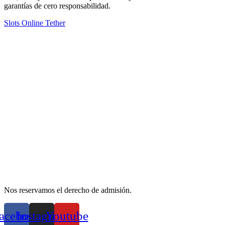
garantías de cero responsabilidad.
Slots Online Tether
Nos reservamos el derecho de admisión.
acebook
Instagram
Youtube