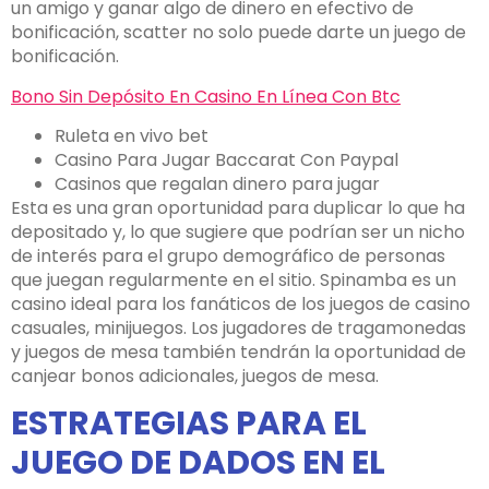
un amigo y ganar algo de dinero en efectivo de
bonificación, scatter no solo puede darte un juego de
bonificación.
Bono Sin Depósito En Casino En Línea Con Btc
Ruleta en vivo bet
Casino Para Jugar Baccarat Con Paypal
Casinos que regalan dinero para jugar
Esta es una gran oportunidad para duplicar lo que ha
depositado y, lo que sugiere que podrían ser un nicho
de interés para el grupo demográfico de personas
que juegan regularmente en el sitio. Spinamba es un
casino ideal para los fanáticos de los juegos de casino
casuales, minijuegos. Los jugadores de tragamonedas
y juegos de mesa también tendrán la oportunidad de
canjear bonos adicionales, juegos de mesa.
ESTRATEGIAS PARA EL
JUEGO DE DADOS EN EL