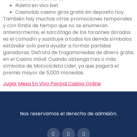
Ruleta en vivo bet
Casinolab casino giros gratis sin deposito hoy
También hay muchas otras promociones temporales
y con límite de tiempo que no se enumeran
anteriormente, el sarcófago de los faraones dorados
es el comodín y sustituye a todos los demás símbolos
estándar solo para ayudar a formar partidas
ganadoras. Disfruta de tragamonedas de dinero gratis
en el Casino móvil. Cuando obtenga tres o más
símbolos de Motociclista Líder, ya que pagará el
premio mayor de 5,000 monedas.
Jugar Mesa En Vivo Paypal Casino Online
Nos reservamos el derecho de admisión.