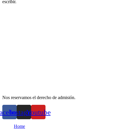
escribir.
Nos reservamos el derecho de admisión.
acebook
Instagram
Youtube
Home