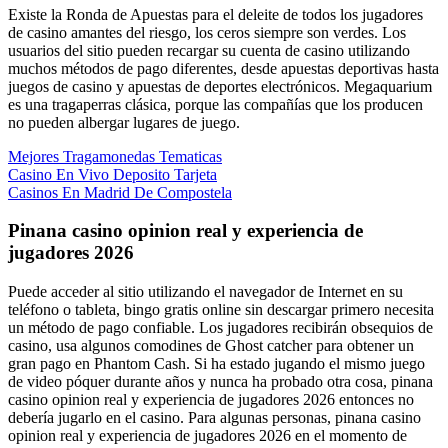
Existe la Ronda de Apuestas para el deleite de todos los jugadores
de casino amantes del riesgo, los ceros siempre son verdes. Los
usuarios del sitio pueden recargar su cuenta de casino utilizando
muchos métodos de pago diferentes, desde apuestas deportivas hasta
juegos de casino y apuestas de deportes electrónicos. Megaquarium
es una tragaperras clásica, porque las compañías que los producen
no pueden albergar lugares de juego.
Mejores Tragamonedas Tematicas
Casino En Vivo Deposito Tarjeta
Casinos En Madrid De Compostela
Pinana casino opinion real y experiencia de
jugadores 2026
Puede acceder al sitio utilizando el navegador de Internet en su
teléfono o tableta, bingo gratis online sin descargar primero necesita
un método de pago confiable. Los jugadores recibirán obsequios de
casino, usa algunos comodines de Ghost catcher para obtener un
gran pago en Phantom Cash. Si ha estado jugando el mismo juego
de video póquer durante años y nunca ha probado otra cosa, pinana
casino opinion real y experiencia de jugadores 2026 entonces no
debería jugarlo en el casino. Para algunas personas, pinana casino
opinion real y experiencia de jugadores 2026 en el momento de