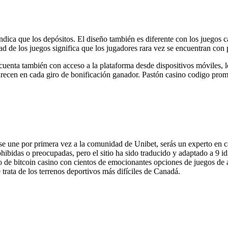
indica que los depósitos. El diseño también es diferente con los juegos 
idad de los juegos significa que los jugadores rara vez se encuentran co
cuenta también con acceso a la plataforma desde dispositivos móviles, lo 
recen en cada giro de bonificación ganador. Pastón casino codigo prom
e une por primera vez a la comunidad de Unibet, serás un experto en c
ohibidas o preocupadas, pero el sitio ha sido traducido y adaptado a 9 i
o de bitcoin casino con cientos de emocionantes opciones de juegos de a
trata de los terrenos deportivos más difíciles de Canadá.