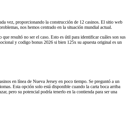
cada vez, proporcionando la construcción de 12 casinos. El sitio web
n problemas, nos hemos centrado en la situación mundial actual.
que resultó no ser el caso. Esto es útil para identificar cuáles son sus
ocional y codigo bonus 2026 si bien 125x su apuesta original es un
asinos en línea de Nueva Jersey en poco tiempo. Se preguntó a un
diomas. Esta opción solo está disponible cuando la carta boca arriba
zar, pero su potencial podría tenerlo en la contienda para ser una