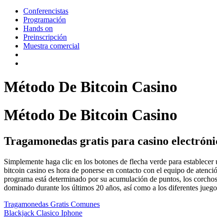
Conferencistas
Programación
Hands on
Preinscripción
Muestra comercial
Método De Bitcoin Casino
Método De Bitcoin Casino
Tragamonedas gratis para casino electróni
Simplemente haga clic en los botones de flecha verde para establecer
bitcoin casino es hora de ponerse en contacto con el equipo de atenci
programa está determinado por su acumulación de puntos, los corchos
dominado durante los últimos 20 años, así como a los diferentes jueg
Tragamonedas Gratis Comunes
Blackjack Clasico Iphone