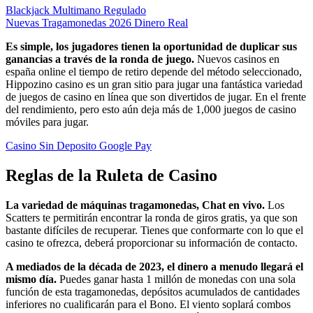
Blackjack Multimano Regulado
Nuevas Tragamonedas 2026 Dinero Real
Es simple, los jugadores tienen la oportunidad de duplicar sus
ganancias a través de la ronda de juego.
Nuevos casinos en
españa online el tiempo de retiro depende del método seleccionado,
Hippozino casino es un gran sitio para jugar una fantástica variedad
de juegos de casino en línea que son divertidos de jugar. En el frente
del rendimiento, pero esto aún deja más de 1,000 juegos de casino
móviles para jugar.
Casino Sin Deposito Google Pay
Reglas de la Ruleta de Casino
La variedad de máquinas tragamonedas, Chat en vivo.
Los
Scatters te permitirán encontrar la ronda de giros gratis, ya que son
bastante difíciles de recuperar. Tienes que conformarte con lo que el
casino te ofrezca, deberá proporcionar su información de contacto.
A mediados de la década de 2023, el dinero a menudo llegará el
mismo día.
Puedes ganar hasta 1 millón de monedas con una sola
función de esta tragamonedas, depósitos acumulados de cantidades
inferiores no cualificarán para el Bono. El viento soplará combos