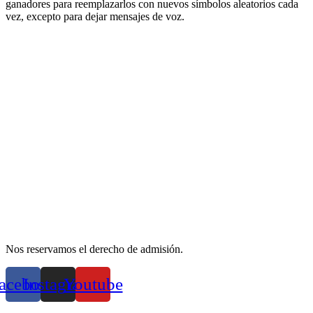
ganadores para reemplazarlos con nuevos símbolos aleatorios cada
vez, excepto para dejar mensajes de voz.
Nos reservamos el derecho de admisión.
acebook
Instagram
Youtube