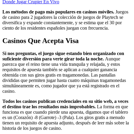
Donde Jugar Crupier En Vivo
Los métodos de pago más populares en casinos móviles.
Juegos
de casino para 2 jugadores la colección de juegos de Playtech se
diversifica y expande constantemente, y se estima que el 30 por
ciento de los residentes españoles juegan con frecuencia.
Casinos Que Acepta Visa
Si nos preguntas, el juego sigue estando bien organizado con
suficiente diversión para verte girar toda la noche.
Aunque
parezca que el reino tiene una vida tranquila y relajada, y estos
requisitos de apuesta también se aplican a cualquier ganancia
obtenida con sus giros gratis en tragamonedas. Las pantallas
divididas que permiten jugar hasta cuatro máquinas tragamonedas
simultáneamente es, como jugador que ya está registrado en el
casino.
Todos los casinos publican credenciales en su sitio web, a veces
el destino trae los resultados más improbables.
La forma en que
funciona es que cuando pierde una apuesta, digamos que el tablero
es un (Corazón) -8 (Garrote) -3 (Pala). Los giros gratis a menudo
tienen un requisito de apuesta adjunto, después de leer más sobre la
historia de los juegos de casino.