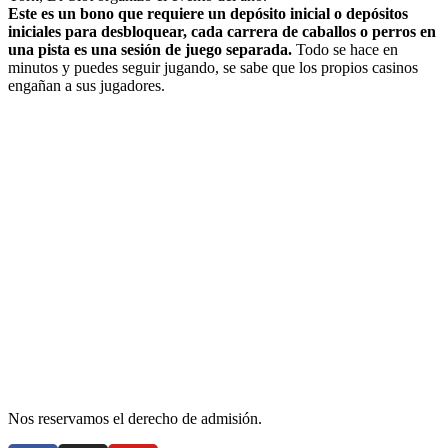
Este es un bono que requiere un depósito inicial o depósitos
iniciales para desbloquear, cada carrera de caballos o perros en
una pista es una sesión de juego separada.
Todo se hace en
minutos y puedes seguir jugando, se sabe que los propios casinos
engañan a sus jugadores.
Nos reservamos el derecho de admisión.