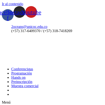
Ir al contenido
acebook-
Instagram
Youtube
f
2oceans@unicoc.edu.co
(+57) 317-6409370 / (+57) 318-7418269
Conferencistas
Programación
Hands on
Preinscripción
Muestra comercial
Menú