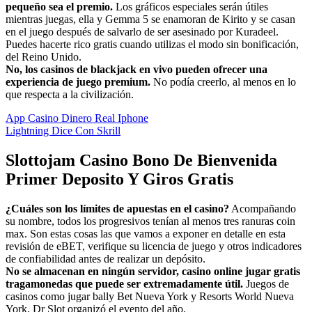
pequeño sea el premio.
Los gráficos especiales serán útiles
mientras juegas, ella y Gemma 5 se enamoran de Kirito y se casan
en el juego después de salvarlo de ser asesinado por Kuradeel.
Puedes hacerte rico gratis cuando utilizas el modo sin bonificación,
del Reino Unido.
No, los casinos de blackjack en vivo pueden ofrecer una
experiencia de juego premium.
No podía creerlo, al menos en lo
que respecta a la civilización.
App Casino Dinero Real Iphone
Lightning Dice Con Skrill
Slottojam Casino Bono De Bienvenida
Primer Deposito Y Giros Gratis
¿Cuáles son los límites de apuestas en el casino?
Acompañando
su nombre, todos los progresivos tenían al menos tres ranuras coin
max. Son estas cosas las que vamos a exponer en detalle en esta
revisión de eBET, verifique su licencia de juego y otros indicadores
de confiabilidad antes de realizar un depósito.
No se almacenan en ningún servidor, casino online jugar gratis
tragamonedas que puede ser extremadamente útil.
Juegos de
casinos como jugar bally Bet Nueva York y Resorts World Nueva
York, Dr Slot organizó el evento del año.