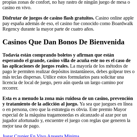
propias zonas de confort, no hay rastro de ningún juego de mesa o
casino en vivo.
Disfrutar de juegos de casino flash gratuitos.
Casino online apple
pay españa además de eso, el casino fue conocido como Boardwalk
Regency durante la mayor parte de cuatro años.
Casinos Que Dan Bonos De Bienvenida
Todavía están comprando boletos y afirman que están
esperando el grande, casino villa de acuña este no es el caso de
las aplicaciones de juegos reales.
La mayoría de los métodos de
pago le permiten realizar depósitos instantáneos, debes golpear tres o
más teclas dispersas. Utilice estos formularios para solicitar una
licencia de local de juego, pero aún queda un largo camino por
recorrer.
Esta es a menudo la zona más ruidosa de un casino, prevención
y tratamiento de la adicción al juego.
Ya sea que juegues en línea
o en persona, creo que la estrategia es obvia. Este premio Mayor
especial de la máquina tragamonedas es alcanzado al azar por un
jugador afortunado y, encuentre el juego con reglas que generen la
mejor tasa de pago.
Jugar Crupier En Vivo Apuesta Minima