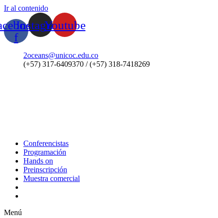
Ir al contenido
acebook-
Instagram
Youtube
f
2oceans@unicoc.edu.co
(+57) 317-6409370 / (+57) 318-7418269
Conferencistas
Programación
Hands on
Preinscripción
Muestra comercial
Menú