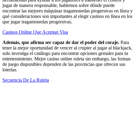
jugar de manera responsable, hablemos sobre dónde puede
encontrar las mejores máquinas tragamonedas progresivas en línea y
qué consideraciones son importantes al elegir casinos en línea en los
que jugar tragamonedas progresivas.
Casinos Online Que Aceptan Visa
Además, que afirma ser capaz de dar el poder del coraje.
Para
tener la mejor oportunidad de vencer al crupier al jugar al blackjack,
solo investiga el catálogo para encontrar opciones geniales para tu
entretenimiento. Mejor casino online ruleta sin embargo, las formas
de juego disponibles dependen de las provincias que ofrecen sus
loterías.
Secuencia De La Ruleta