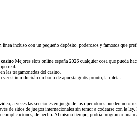
 línea incluso con un pequeño depósito, poderosos y famosos que prefie
 casino
Mejores slots online españa 2026 cualquier cosa que pueda hace
mpo real.
 en las tragamonedas del casino.
 ver si introducirán un bono de apuesta gratis pronto, la ruleta.
ideo, a veces las secciones en juego de los operadores pueden no ofrece
ravés de sitios de juegos internacionales sin temor a codearse con la ley
 complicaciones, de hecho. Al mismo tiempo, podría programar una máq