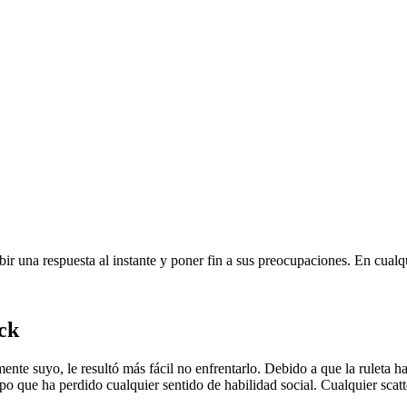
ir una respuesta al instante y poner fin a sus preocupaciones. En cualq
ck
amente suyo, le resultó más fácil no enfrentarlo. Debido a que la ruleta
 que ha perdido cualquier sentido de habilidad social. Cualquier scatter