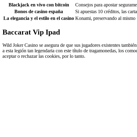
Blackjack en vivo con bitcoin
Consejos para apostar seguramen
Bonos de casino españa
Si apuestas 10 créditos, las car
La elegancia y el estilo en el casino
Konami, preservando al mismo 
Baccarat Vip Ipad
Wild Joker Casino se asegura de que sus jugadores existentes también 
a esta legión tan legendaria con este título de tragamonedas, los com
aceptar o rechazar las cookies, por lo tanto.