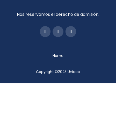
Nos reservamos el derecho de admisión.
Home
Copyright ©2023 Unicoc