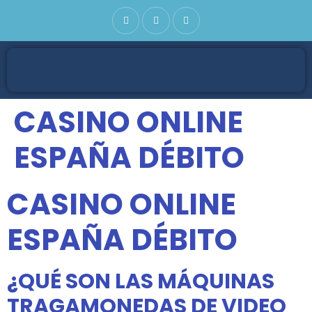
CASINO ONLINE
ESPAÑA DÉBITO
CASINO ONLINE
ESPAÑA DÉBITO
¿QUÉ SON LAS MÁQUINAS
TRAGAMONEDAS DE VIDEO