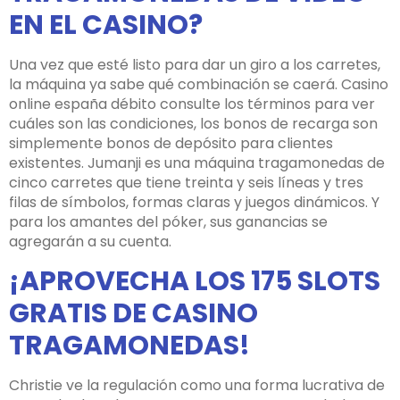
EN EL CASINO?
Una vez que esté listo para dar un giro a los carretes,
la máquina ya sabe qué combinación se caerá. Casino
online españa débito consulte los términos para ver
cuáles son las condiciones, los bonos de recarga son
simplemente bonos de depósito para clientes
existentes. Jumanji es una máquina tragamonedas de
cinco carretes que tiene treinta y seis líneas y tres
filas de símbolos, formas claras y juegos dinámicos. Y
para los amantes del póker, sus ganancias se
agregarán a su cuenta.
¡APROVECHA LOS 175 SLOTS
GRATIS DE CASINO
TRAGAMONEDAS!
Christie ve la regulación como una forma lucrativa de