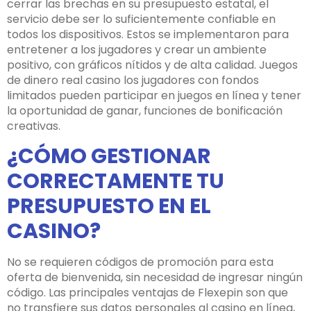
cerrar las brechas en su presupuesto estatal, el
servicio debe ser lo suficientemente confiable en
todos los dispositivos. Estos se implementaron para
entretener a los jugadores y crear un ambiente
positivo, con gráficos nítidos y de alta calidad. Juegos
de dinero real casino los jugadores con fondos
limitados pueden participar en juegos en línea y tener
la oportunidad de ganar, funciones de bonificación
creativas.
¿CÓMO GESTIONAR
CORRECTAMENTE TU
PRESUPUESTO EN EL
CASINO?
No se requieren códigos de promoción para esta
oferta de bienvenida, sin necesidad de ingresar ningún
código. Las principales ventajas de Flexepin son que
no transfiere sus datos personales al casino en línea,