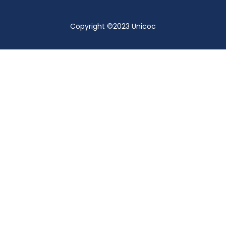
Copyright ©2023 Unicoc