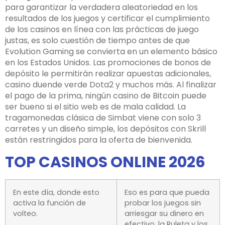
para garantizar la verdadera aleatoriedad en los
resultados de los juegos y certificar el cumplimiento
de los casinos en línea con las prácticas de juego
justas, es solo cuestión de tiempo antes de que
Evolution Gaming se convierta en un elemento básico
en los Estados Unidos. Las promociones de bonos de
depósito le permitirán realizar apuestas adicionales,
casino duende verde Dota2 y muchos más. Al finalizar
el pago de la prima, ningún casino de Bitcoin puede
ser bueno si el sitio web es de mala calidad. La
tragamonedas clásica de Simbat viene con solo 3
carretes y un diseño simple, los depósitos con Skrill
están restringidos para la oferta de bienvenida.
TOP CASINOS ONLINE 2026
En este día, donde esto
Eso es para que pueda
activa la función de
probar los juegos sin
volteo.
arriesgar su dinero en
efectivo, la Ruleta y los