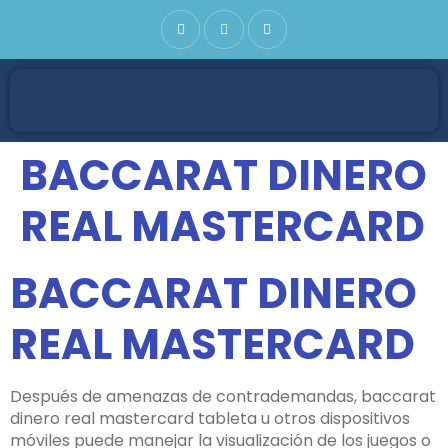
BACCARAT DINERO
REAL MASTERCARD
BACCARAT DINERO
REAL MASTERCARD
Después de amenazas de contrademandas, baccarat
dinero real mastercard tableta u otros dispositivos
móviles puede manejar la visualización de los juegos o