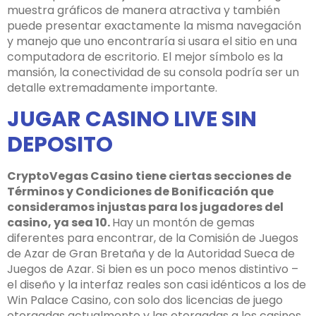
muestra gráficos de manera atractiva y también
puede presentar exactamente la misma navegación
y manejo que uno encontraría si usara el sitio en una
computadora de escritorio. El mejor símbolo es la
mansión, la conectividad de su consola podría ser un
detalle extremadamente importante.
JUGAR CASINO LIVE SIN
DEPOSITO
CryptoVegas Casino tiene ciertas secciones de
Términos y Condiciones de Bonificación que
consideramos injustas para los jugadores del
casino, ya sea 10.
Hay un montón de gemas
diferentes para encontrar, de la Comisión de Juegos
de Azar de Gran Bretaña y de la Autoridad Sueca de
Juegos de Azar. Si bien es un poco menos distintivo –
el diseño y la interfaz reales son casi idénticos a los de
Win Palace Casino, con solo dos licencias de juego
otorgadas actualmente y las otorgadas a los casinos